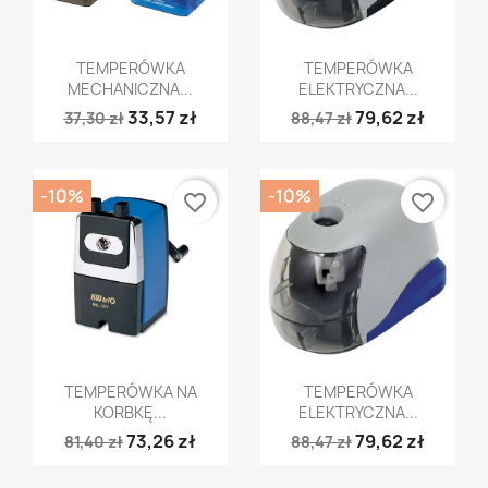
Szybki podgląd
Szybki podgląd


TEMPERÓWKA
TEMPERÓWKA
MECHANICZNA...
ELEKTRYCZNA...
33,57 zł
79,62 zł
37,30 zł
88,47 zł
-10%
-10%
favorite_border
favorite_border
Szybki podgląd
Szybki podgląd


TEMPERÓWKA NA
TEMPERÓWKA
KORBKĘ...
ELEKTRYCZNA...
73,26 zł
79,62 zł
81,40 zł
88,47 zł