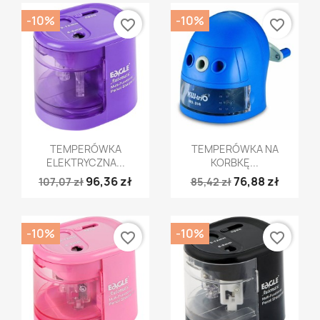
-10%
-10%
favorite_border
favorite_border
Szybki podgląd
Szybki podgląd


TEMPERÓWKA
TEMPERÓWKA NA
ELEKTRYCZNA...
KORBKĘ...
96,36 zł
76,88 zł
107,07 zł
85,42 zł
-10%
-10%
favorite_border
favorite_border