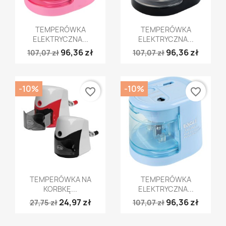
Szybki podgląd
Szybki podgląd


TEMPERÓWKA
TEMPERÓWKA
ELEKTRYCZNA...
ELEKTRYCZNA...
96,36 zł
96,36 zł
107,07 zł
107,07 zł
-10%
-10%
favorite_border
favorite_border
Szybki podgląd
Szybki podgląd


TEMPERÓWKA NA
TEMPERÓWKA
KORBKĘ...
ELEKTRYCZNA...
24,97 zł
96,36 zł
27,75 zł
107,07 zł