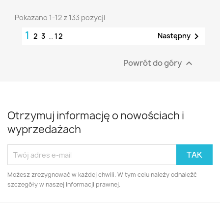
Pokazano 1-12 z 133 pozycji
1

Następny
2
3
…
12
Powrót do góry

Otrzymuj informację o nowościach i
wyprzedażach
Możesz zrezygnować w każdej chwili. W tym celu należy odnaleźć
szczegóły w naszej informacji prawnej.