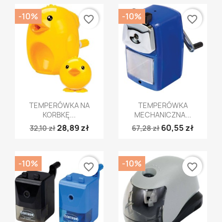
-10%
-10%
favorite_border
favorite_border
Szybki podgląd
Szybki podgląd


TEMPERÓWKA NA
TEMPERÓWKA
KORBKĘ...
MECHANICZNA...
28,89 zł
60,55 zł
32,10 zł
67,28 zł
-10%
-10%
favorite_border
favorite_border