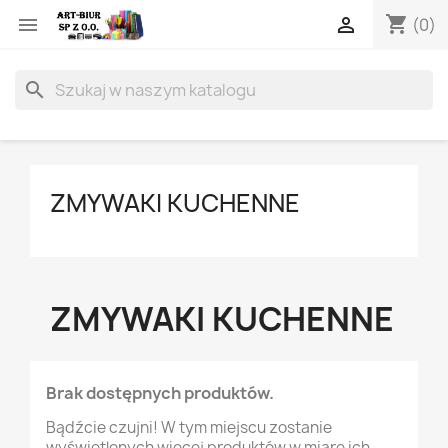
shopping_cart


(0)
search
ZMYWAKI KUCHENNE
ZMYWAKI KUCHENNE
Brak dostępnych produktów.
Bądźcie czujni! W tym miejscu zostanie
wyświetlonych więcej produktów w miarę ich