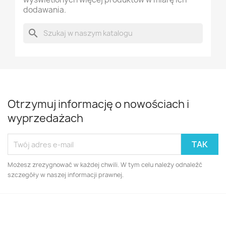
dodawania.
search
Otrzymuj informację o nowościach i
wyprzedażach
Możesz zrezygnować w każdej chwili. W tym celu należy odnaleźć
szczegóły w naszej informacji prawnej.