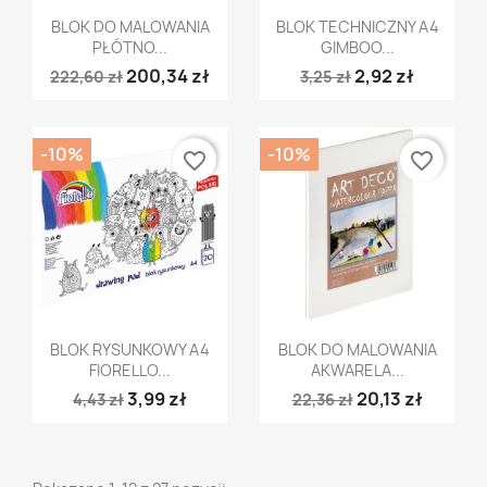
Szybki podgląd
Szybki podgląd


BLOK DO MALOWANIA
BLOK TECHNICZNY A4
PŁÓTNO...
GIMBOO...
200,34 zł
2,92 zł
222,60 zł
3,25 zł
-10%
-10%
favorite_border
favorite_border
Szybki podgląd
Szybki podgląd


BLOK RYSUNKOWY A4
BLOK DO MALOWANIA
FIORELLO...
AKWARELA...
3,99 zł
20,13 zł
4,43 zł
22,36 zł