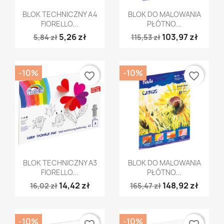
Szybki podgląd
Szybki podgląd


BLOK TECHNICZNY A4
BLOK DO MALOWANIA
FIORELLO...
PŁÓTNO...
5,26 zł
103,97 zł
5,84 zł
115,53 zł
-10%
-10%
favorite_border
favorite_border
Szybki podgląd
Szybki podgląd


BLOK TECHNICZNY A3
BLOK DO MALOWANIA
FIORELLO...
PŁÓTNO...
14,42 zł
148,92 zł
16,02 zł
165,47 zł
-10%
-10%