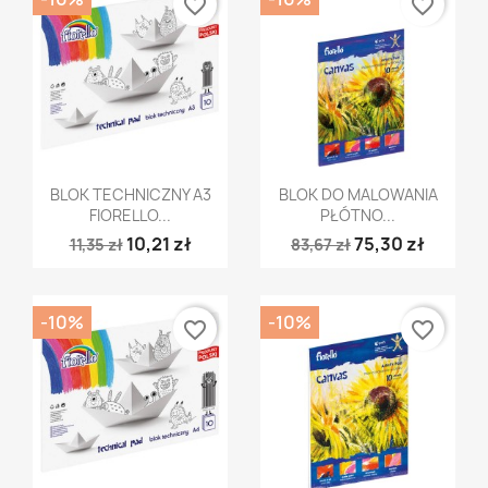
favorite_border
favorite_border
Szybki podgląd
Szybki podgląd


BLOK TECHNICZNY A3
BLOK DO MALOWANIA
FIORELLO...
PŁÓTNO...
10,21 zł
75,30 zł
11,35 zł
83,67 zł
-10%
-10%
favorite_border
favorite_border