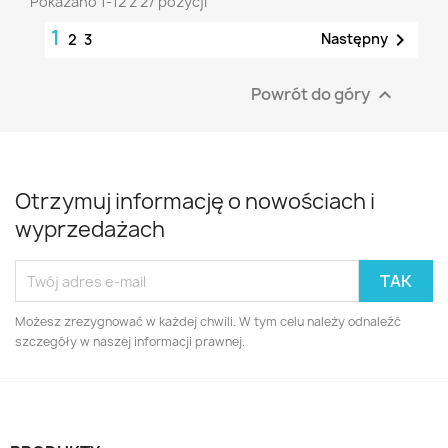
Pokazano 1-12 z 27 pozycji
1

Następny
2
3
Powrót do góry

Otrzymuj informację o nowościach i
wyprzedażach
Możesz zrezygnować w każdej chwili. W tym celu należy odnaleźć
szczegóły w naszej informacji prawnej.