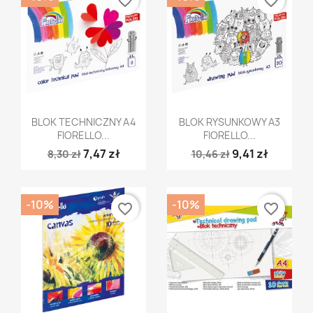
favorite_border
favorite_border
Szybki podgląd
Szybki podgląd


BLOK TECHNICZNY A4
BLOK RYSUNKOWY A3
FIORELLO...
FIORELLO...
7,47 zł
9,41 zł
8,30 zł
10,46 zł
-10%
-10%
favorite_border
favorite_border