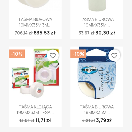
Szybki podgląd
Szybki podgląd


TAŚMA BIUROWA
TAŚMA BIUROWA
19MMX33M 3M...
19MMX33M...
635,53 zł
30,30 zł
706,14 zł
33,67 zł
-10%
-10%
favorite_border
favorite_border
Szybki podgląd
Szybki podgląd


TAŚMA KLEJĄCA
TAŚMA BIUROWA
19MMX33M TESA...
19MMX33M...
11,71 zł
3,79 zł
13,01 zł
4,21 zł