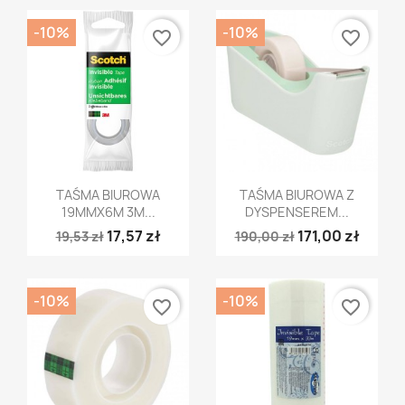
-10%
-10%
favorite_border
favorite_border
Szybki podgląd
Szybki podgląd


TAŚMA BIUROWA
TAŚMA BIUROWA Z
19MMX6M 3M...
DYSPENSEREM...
17,57 zł
171,00 zł
19,53 zł
190,00 zł
-10%
-10%
favorite_border
favorite_border