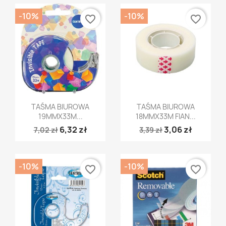
-10%
-10%
favorite_border
favorite_border
Szybki podgląd
Szybki podgląd


TAŚMA BIUROWA
TAŚMA BIUROWA
19MMX33M...
18MMX33M FIAN...
6,32 zł
3,06 zł
7,02 zł
3,39 zł
-10%
-10%
favorite_border
favorite_border