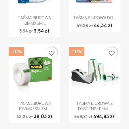
Szybki podgląd
Szybki podgląd


TAŚMA BIUROWA
TAŚMA BIUROWA DO...
12MMX6M...
44,34 zł
49,26 zł
3,54 zł
3,94 zł
-10%
-10%
favorite_border
favorite_border
Szybki podgląd
Szybki podgląd


TAŚMA BIUROWA
TAŚMA BIUROWA Z
19MMX33M 3M...
DYSPENSEREM...
38,03 zł
494,83 zł
42,25 zł
549,81 zł