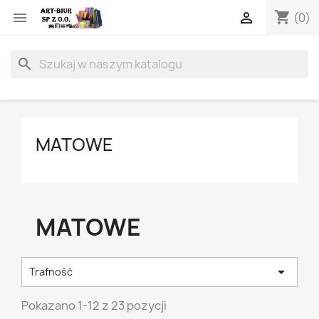
shopping_cart


(0)
search
MATOWE
MATOWE

Trafność
Pokazano 1-12 z 23 pozycji