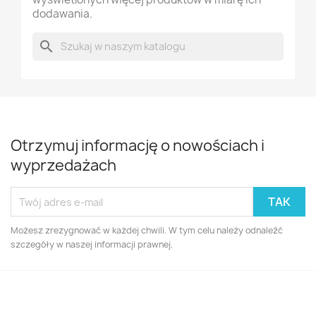
dodawania.
search
Otrzymuj informację o nowościach i
wyprzedażach
Możesz zrezygnować w każdej chwili. W tym celu należy odnaleźć
szczegóły w naszej informacji prawnej.