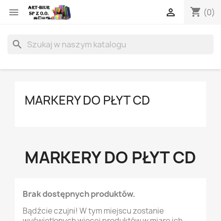
shopping_cart


(0)
search
MARKERY DO PŁYT CD
MARKERY DO PŁYT CD
Brak dostępnych produktów.
Bądźcie czujni! W tym miejscu zostanie
wyświetlonych więcej produktów w miarę ich