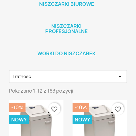
NISZCZARKI BIUROWE
NISZCZARKI
PROFESJONALNE
WORKI DO NISZCZAREK

Trafność
Pokazano 1-12 z 163 pozycji
-10%
-10%
favorite_border
favorite_border
NOWY
NOWY