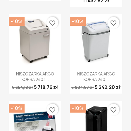
11 437,52 zł
-10%
-10%
favorite_border
favorite_border
Szybki podgląd
Szybki podgląd


NISZCZARKA ARGO
NISZCZARKA ARGO
KOBRA 240.1...
KOBRA 240...
5 718,76 zł
5 242,20 zł
6 354,18 zł
5 824,67 zł
-10%
-10%
favorite_border
favorite_border