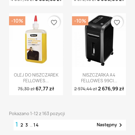
-10%
-10%
favorite_border
favorite_border
Szybki podgląd
Szybki podgląd


OLEJ DO NISZCZAREK
NISZCZARKA A4
FELLOWES...
FELLOWES 99CI...
67,77 zł
2 676,99 zł
75,30 zł
2 974,44 zł
Pokazano 1-12 z 163 pozycji
1

Następny
2
3
…
14