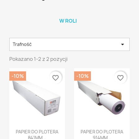
W ROLI

Trafność
Pokazano 1-2 z 2 pozycji
-10%
-10%
favorite_border
favorite_border
Szybki podgląd
Szybki podgląd


PAPIER DO PLOTERA
PAPIER DO PLOTERA
841MM...
914MM...