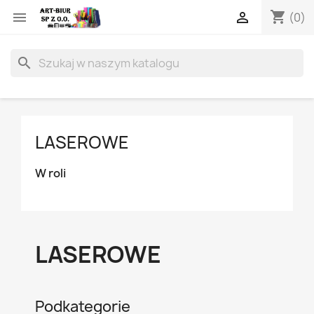
shopping_cart


(0)
search
LASEROWE
W roli
LASEROWE
Podkategorie