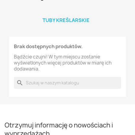
TUBY KREŚLARSKIE
Brak dostępnych produktów.
Bądźcie czujni! W tym miejscu zostanie
wyświetlonych więcej produktów w miarę ich
dodawania.
search
Otrzymuj informację o nowościach i
wyprzedażach