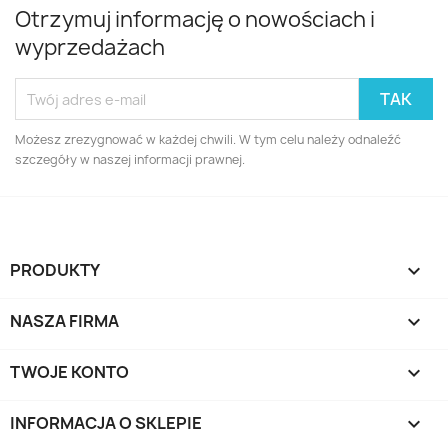
Otrzymuj informację o nowościach i
wyprzedażach
Możesz zrezygnować w każdej chwili. W tym celu należy odnaleźć
szczegóły w naszej informacji prawnej.
PRODUKTY

NASZA FIRMA

TWOJE KONTO

INFORMACJA O SKLEPIE
keyboard_arrow_down