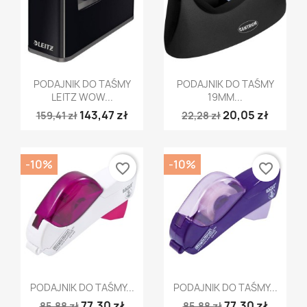
Szybki podgląd
Szybki podgląd


PODAJNIK DO TAŚMY
PODAJNIK DO TAŚMY
LEITZ WOW...
19MM...
143,47 zł
20,05 zł
159,41 zł
22,28 zł
-10%
-10%
favorite_border
favorite_border
Szybki podgląd
Szybki podgląd


PODAJNIK DO TAŚMY...
PODAJNIK DO TAŚMY...
77,30 zł
77,30 zł
85,88 zł
85,88 zł