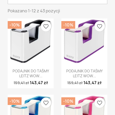
Pokazano 1-12 z 43 pozycji
-10%
-10%
favorite_border
favorite_border
Szybki podgląd
Szybki podgląd


PODAJNIK DO TAŚMY
PODAJNIK DO TAŚMY
LEITZ WOW...
LEITZ WOW...
143,47 zł
143,47 zł
159,41 zł
159,41 zł
-10%
-10%
favorite_border
favorite_border