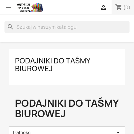
shopping_cart


(0)
search
PODAJNIKI DO TAŚMY
BIUROWEJ
PODAJNIKI DO TAŚMY
BIUROWEJ

Trafność