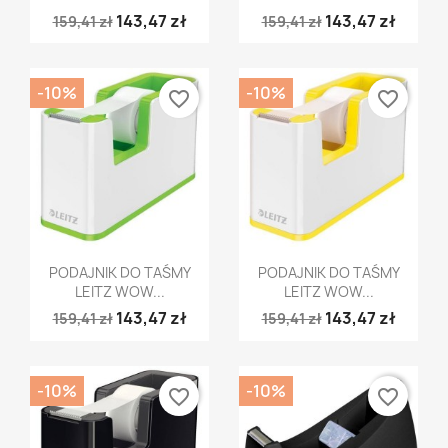
143,47 zł
143,47 zł
159,41 zł
159,41 zł
-10%
-10%
favorite_border
favorite_border
Szybki podgląd
Szybki podgląd


PODAJNIK DO TAŚMY
PODAJNIK DO TAŚMY
LEITZ WOW...
LEITZ WOW...
143,47 zł
143,47 zł
159,41 zł
159,41 zł
-10%
-10%
favorite_border
favorite_border