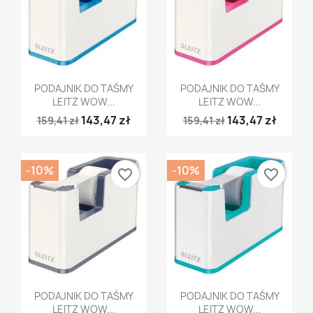
Szybki podgląd
Szybki podgląd


PODAJNIK DO TAŚMY
PODAJNIK DO TAŚMY
LEITZ WOW...
LEITZ WOW...
143,47 zł
143,47 zł
159,41 zł
159,41 zł
-10%
-10%
favorite_border
favorite_border
Szybki podgląd
Szybki podgląd


PODAJNIK DO TAŚMY
PODAJNIK DO TAŚMY
LEITZ WOW...
LEITZ WOW...