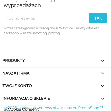
wyprzedażach
Możesz zrezygnować w każdej chwili. W tym celu należy odnaleźć
szczegóły w naszej informacji prawnej.
PRODUKTY

NASZA FIRMA

TWOJE KONTO

INFORMACJA O SKLEPIE
keyboard_arrow_down
© 2026 - sklep internetowy stworzony od PrestaShop™