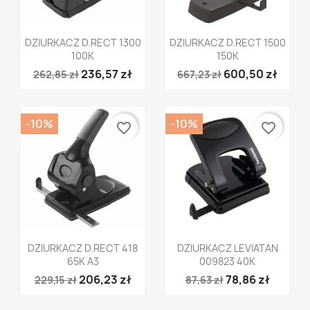
Szybki podgląd
Szybki podgląd


DZIURKACZ D.RECT 1300
DZIURKACZ D.RECT 1500
100K
150K
236,57 zł
600,50 zł
262,85 zł
667,23 zł
-10%
-10%
favorite_border
favorite_border
Szybki podgląd
Szybki podgląd


DZIURKACZ D.RECT 418
DZIURKACZ LEVIATAN
65K A3
009823 40K
206,23 zł
78,86 zł
229,15 zł
87,63 zł