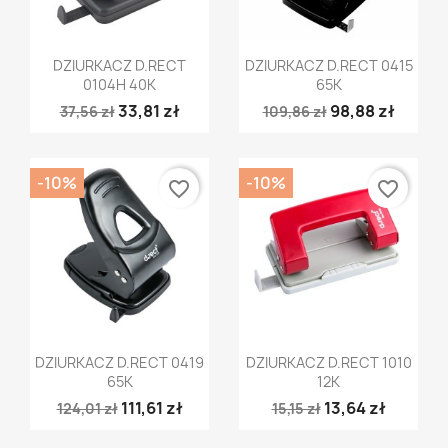
Szybki podgląd
Szybki podgląd


DZIURKACZ D.RECT
DZIURKACZ D.RECT 0415
0104H 40K
65K
33,81 zł
98,88 zł
37,56 zł
109,86 zł
-10%
-10%
favorite_border
favorite_border
Szybki podgląd
Szybki podgląd


DZIURKACZ D.RECT 0419
DZIURKACZ D.RECT 1010
65K
12K
111,61 zł
13,64 zł
124,01 zł
15,15 zł