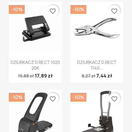
-10%
-10%
favorite_border
favorite_border
Szybki podgląd
Szybki podgląd


DZIURKACZ D.RECT 1020
DZIURKACZ D.RECT
20K
1140...
17,89 zł
7,44 zł
19,88 zł
8,27 zł
-10%
-10%
favorite_border
favorite_border