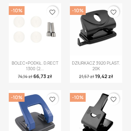
-10%
-10%
favorite_border
favorite_border
Szybki podgląd
Szybki podgląd


BOLEC+PODKŁ. D.RECT
DZIURKACZ 3920 PLAST.
1300 (2...
20K
66,73 zł
19,42 zł
74,14 zł
21,57 zł
-10%
-10%
favorite_border
favorite_border