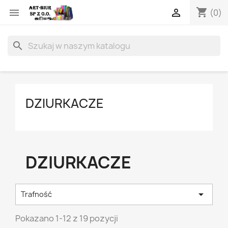
shopping_cart


(0)
search
DZIURKACZE
DZIURKACZE

Trafność
Pokazano 1-12 z 19 pozycji