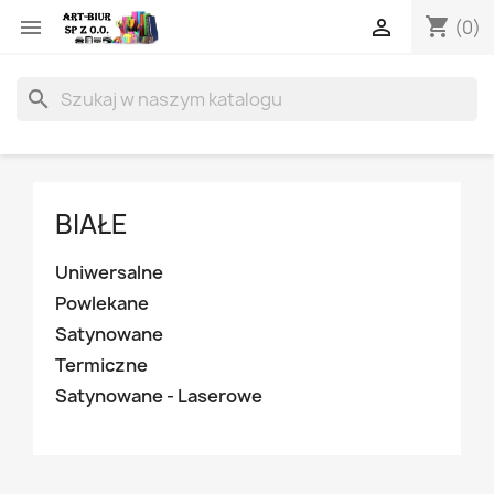
shopping_cart


(0)
search
BIAŁE
Uniwersalne
Powlekane
Satynowane
Termiczne
Satynowane - Laserowe