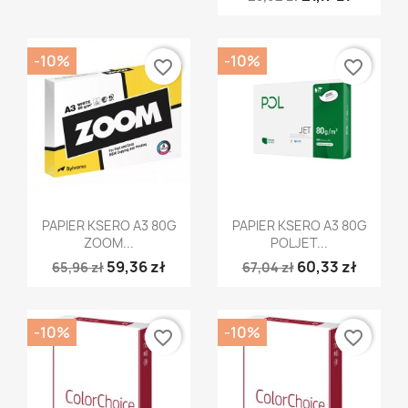
-10%
-10%
favorite_border
favorite_border
Szybki podgląd
Szybki podgląd


PAPIER KSERO A3 80G
PAPIER KSERO A3 80G
ZOOM...
POLJET...
59,36 zł
60,33 zł
65,96 zł
67,04 zł
-10%
-10%
favorite_border
favorite_border