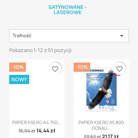
SATYNOWANE -
LASEROWE

Trafność
Pokazano 1-12 z 51 pozycji
-10%
-10%
favorite_border
favorite_border
NOWY
Szybki podgląd
Szybki podgląd


PAPIER KSERO A4 75G...
PAPIER KSERO A5 80G
DONAU...
14,44 zł
16,04 zł
21,17 zł
23,52 zł