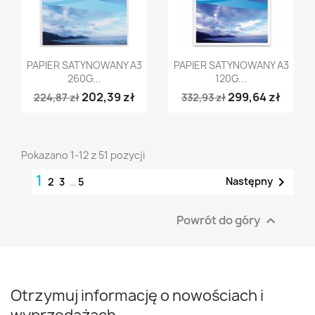
Szybki podgląd
Szybki podgląd


PAPIER SATYNOWANY A3
PAPIER SATYNOWANY A3
260G...
120G...
202,39 zł
299,64 zł
224,87 zł
332,93 zł
Pokazano 1-12 z 51 pozycji
1

Następny
2
3
…
5
Powrót do góry

Otrzymuj informację o nowościach i