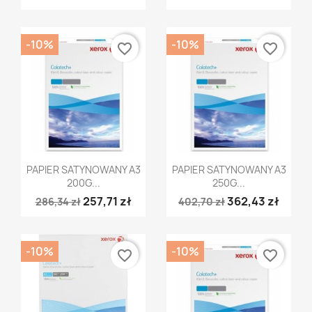
-10%
-10%
favorite_border
favorite_border
Szybki podgląd
Szybki podgląd


PAPIER SATYNOWANY A3
PAPIER SATYNOWANY A3
200G...
250G...
257,71 zł
362,43 zł
286,34 zł
402,70 zł
-10%
-10%
favorite_border
favorite_border