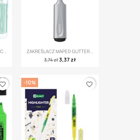
Szybki podgląd

...
ZAKREŚLACZ MAPED GLITTER...
3,37 zł
3,74 zł
-10%
vorite_border
favorite_border