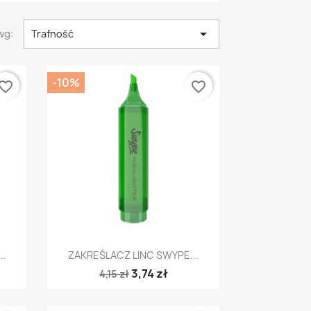

wg:
Trafność
-10%
vorite_border
favorite_border
Szybki podgląd

..
ZAKREŚLACZ LINC SWYPE...
3,74 zł
4,15 zł