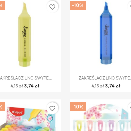
%
-10%
favorite_border
fa
Szybki podgląd
Szybki podgląd


AKREŚLACZ LINC SWYPE...
ZAKREŚLACZ LINC SWYPE.
3,74 zł
3,74 zł
4,15 zł
4,15 zł
%
-10%
favorite_border
fa