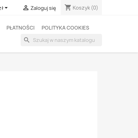
shopping_cart


Koszyk
(0)
zł
Zaloguj się
PŁATNOŚCI
POLITYKA COOKIES
search