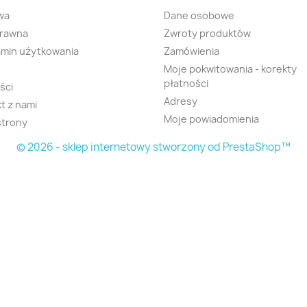
wa
Dane osobowe
prawna
Zwroty produktów
min użytkowania
Zamówienia
Moje pokwitowania - korekty
płatności
ści
Adresy
t z nami
Moje powiadomienia
strony
© 2026 - sklep internetowy stworzony od PrestaShop™