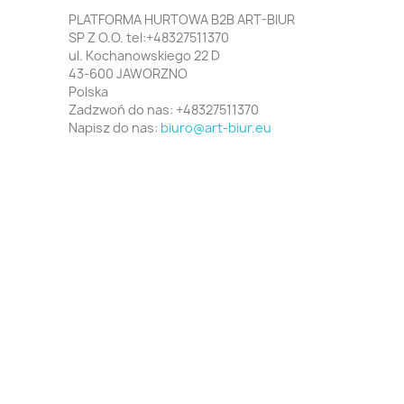
PLATFORMA HURTOWA B2B ART-BIUR
SP Z O.O. tel:+48327511370
ul. Kochanowskiego 22 D
43-600 JAWORZNO
Polska
Zadzwoń do nas:
+48327511370
Napisz do nas:
biuro@art-biur.eu