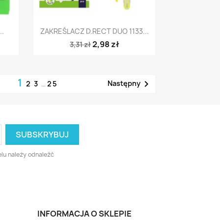
Szybki podgląd

..
ZAKREŚLACZ D.RECT DUO 1133...
2,98 zł
3,31 zł
1

Następny
2
3
…
25
lu należy odnaleźć
INFORMACJA O SKLEPIE