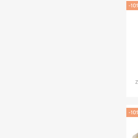
-10
Z
-10