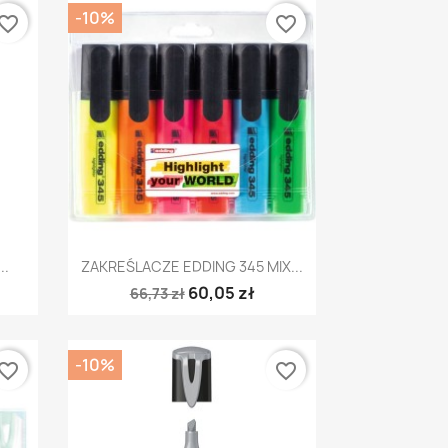
-10%
vorite_border
favorite_border
Szybki podgląd

..
ZAKREŚLACZE EDDING 345 MIX...
60,05 zł
66,73 zł
-10%
vorite_border
favorite_border