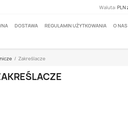
Waluta:
PLN 
WNA
DOSTAWA
REGULAMIN UŻYTKOWANIA
O NAS
nnicze
Zakreślacze
ZAKREŚLACZE