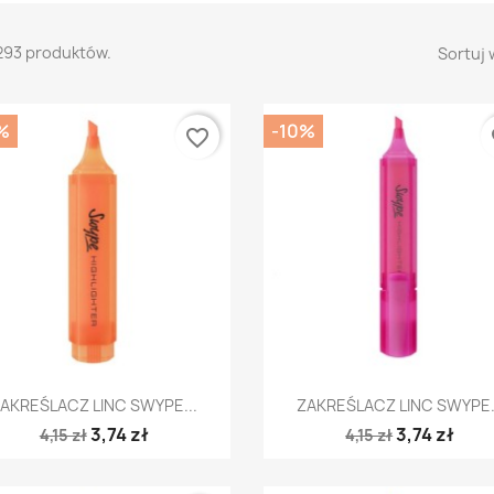
293 produktów.
Sortuj 
%
-10%
favorite_border
fa
Szybki podgląd
Szybki podgląd


AKREŚLACZ LINC SWYPE...
ZAKREŚLACZ LINC SWYPE.
3,74 zł
3,74 zł
4,15 zł
4,15 zł