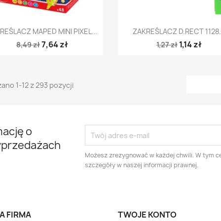
Szybki podgląd
Szybki podgląd


REŚLACZ MAPED MINI PIXEL...
ZAKREŚLACZ D.RECT 1128.
7,64 zł
1,14 zł
8,49 zł
1,27 zł
ano 1-12 z 293 pozycji
mację o
yprzedażach
Możesz zrezygnować w każdej chwili. W tym ce
szczegóły w naszej informacji prawnej.
A FIRMA
TWOJE KONTO