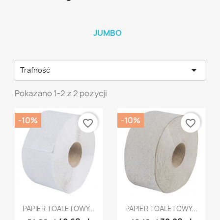
JUMBO

Trafność
Pokazano 1-2 z 2 pozycji
-10%
-10%
favorite_border
favorite_border
Szybki podgląd
Szybki podgląd


PAPIER TOALETOWY...
PAPIER TOALETOWY...