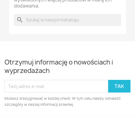
dodawania.
search
Otrzymuj informację o nowościach i
wyprzedażach
Możesz zrezygnować w każdej chwili. W tym celu należy odnaleźć
szczegóły w naszej informacji prawnej.