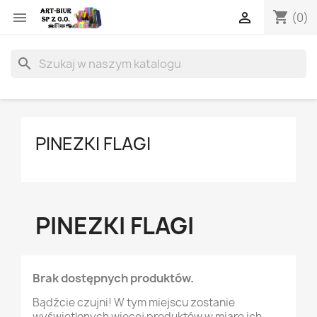
shopping_cart


(0)
search
PINEZKI FLAGI
PINEZKI FLAGI
Brak dostępnych produktów.
Bądźcie czujni! W tym miejscu zostanie
wyświetlonych więcej produktów w miarę ich