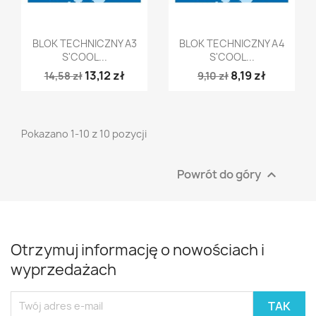
Szybki podgląd
Szybki podgląd


BLOK TECHNICZNY A3
BLOK TECHNICZNY A4
S'COOL...
S'COOL...
13,12 zł
8,19 zł
14,58 zł
9,10 zł
Pokazano 1-10 z 10 pozycji
Powrót do góry

Otrzymuj informację o nowościach i
wyprzedażach