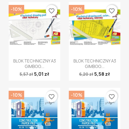
-10%
-10%
favorite_border
favorite_border
Szybki podgląd
Szybki podgląd


BLOK TECHNICZNY A3
BLOK TECHNICZNY A3
GIMBOO...
GIMBOO...
5,01 zł
5,58 zł
5,57 zł
6,20 zł
-10%
-10%
favorite_border
favorite_border