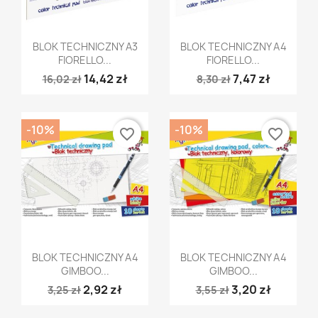
Szybki podgląd
Szybki podgląd


BLOK TECHNICZNY A3
BLOK TECHNICZNY A4
FIORELLO...
FIORELLO...
14,42 zł
7,47 zł
16,02 zł
8,30 zł
-10%
-10%
favorite_border
favorite_border
Szybki podgląd
Szybki podgląd


BLOK TECHNICZNY A4
BLOK TECHNICZNY A4
GIMBOO...
GIMBOO...
2,92 zł
3,20 zł
3,25 zł
3,55 zł