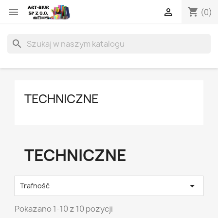
shopping_cart


(0)
search
TECHNICZNE
TECHNICZNE

Trafność
Pokazano 1-10 z 10 pozycji