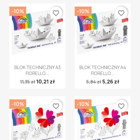
-10%
-10%
favorite_border
favorite_border
Szybki podgląd
Szybki podgląd


BLOK TECHNICZNY A3
BLOK TECHNICZNY A4
FIORELLO...
FIORELLO...
10,21 zł
5,26 zł
11,35 zł
5,84 zł
-10%
-10%
favorite_border
favorite_border