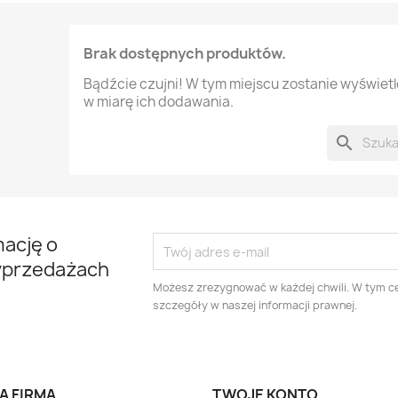
Brak dostępnych produktów.
Bądźcie czujni! W tym miejscu zostanie wyświet
w miarę ich dodawania.
search
mację o
yprzedażach
Możesz zrezygnować w każdej chwili. W tym ce
szczegóły w naszej informacji prawnej.
A FIRMA
TWOJE KONTO