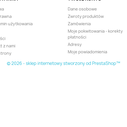
wa
Dane osobowe
prawna
Zwroty produktów
min użytkowania
Zamówienia
Moje pokwitowania - korekty
płatności
ści
Adresy
t z nami
Moje powiadomienia
strony
© 2026 - sklep internetowy stworzony od PrestaShop™