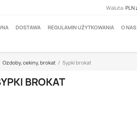
Waluta:
PLN 
WNA
DOSTAWA
REGULAMIN UŻYTKOWANIA
O NAS
Ozdoby, cekiny, brokat
Sypki brokat
SYPKI BROKAT