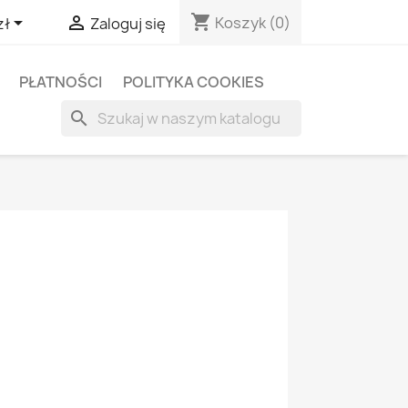
shopping_cart


Koszyk
(0)
zł
Zaloguj się
PŁATNOŚCI
POLITYKA COOKIES
search