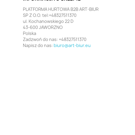
PLATFORMA HURTOWA B2B ART-BIUR
SP Z O.O. tel:+48327511370
ul. Kochanowskiego 22 D
43-600 JAWORZNO
Polska
Zadzwoń do nas:
+48327511370
Napisz do nas:
biuro@art-biur.eu