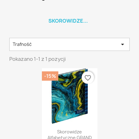
SKOROWIDZE...

Trafność
Pokazano 1-1 z 1 pozycji
-15%
favorite_border
Szybki podgląd

Skorowidze
Alfabetyczne GRAND