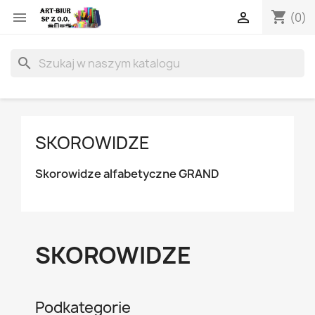
shopping_cart


(0)
search
SKOROWIDZE
Skorowidze alfabetyczne GRAND
SKOROWIDZE
Podkategorie