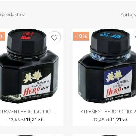
5 produktów.
Sortuj 
%
-10%
favorite_border
fa
Szybki podgląd
Szybki podgląd


TRAMENT HERO 160-1001...
ATRAMENT HERO 160-1002.
11,21 zł
11,21 zł
12,45 zł
12,45 zł