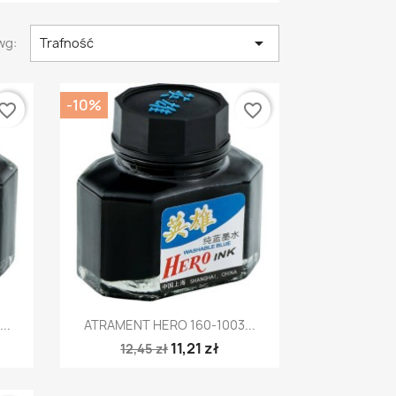

wg:
Trafność
-10%
vorite_border
favorite_border
Szybki podgląd

..
ATRAMENT HERO 160-1003...
11,21 zł
12,45 zł