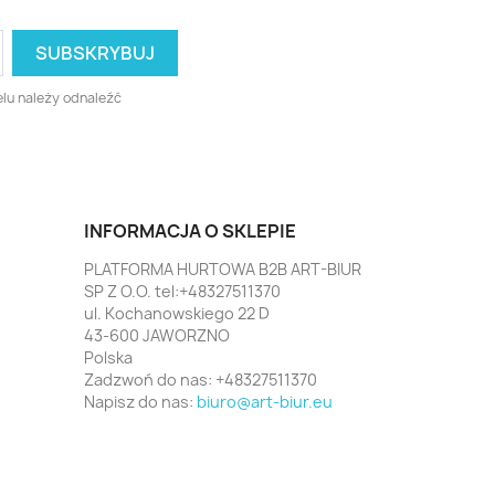
lu należy odnaleźć
INFORMACJA O SKLEPIE
PLATFORMA HURTOWA B2B ART-BIUR
SP Z O.O. tel:+48327511370
ul. Kochanowskiego 22 D
43-600 JAWORZNO
Polska
Zadzwoń do nas:
+48327511370
Napisz do nas:
biuro@art-biur.eu