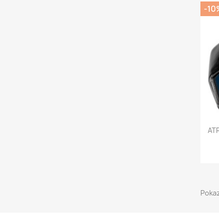
-10
AT
Pokaz