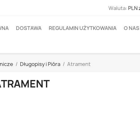
Waluta:
PLN 
WNA
DOSTAWA
REGULAMIN UŻYTKOWANIA
O NAS
nnicze
Długopisy i Pióra
Atrament
ATRAMENT