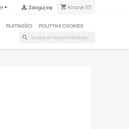
shopping_cart


Koszyk
(0)
zł
Zaloguj się
PŁATNOŚCI
POLITYKA COOKIES
search