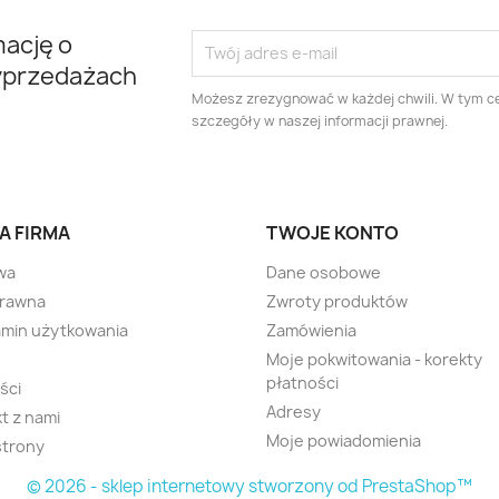
mację o
yprzedażach
Możesz zrezygnować w każdej chwili. W tym ce
szczegóły w naszej informacji prawnej.
A FIRMA
TWOJE KONTO
wa
Dane osobowe
prawna
Zwroty produktów
min użytkowania
Zamówienia
Moje pokwitowania - korekty
płatności
ści
Adresy
t z nami
Moje powiadomienia
strony
© 2026 - sklep internetowy stworzony od PrestaShop™