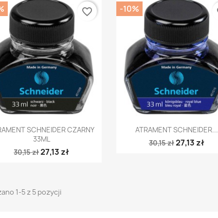
%
-10%
favorite_border
fa
Szybki podgląd
Szybki podgląd


RAMENT SCHNEIDER CZARNY
ATRAMENT SCHNEIDER...
33ML
27,13 zł
30,15 zł
27,13 zł
30,15 zł
ano 1-5 z 5 pozycji