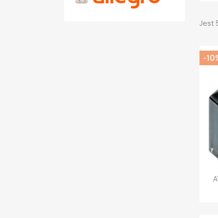
Jest 
-10
A