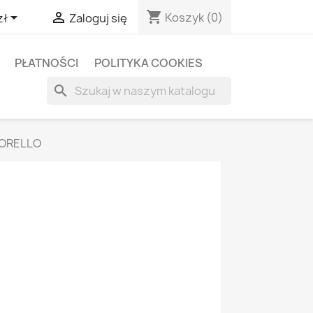
shopping_cart


Koszyk
(0)
zł
Zaloguj się
PŁATNOŚCI
POLITYKA COOKIES
search
FIORELLO