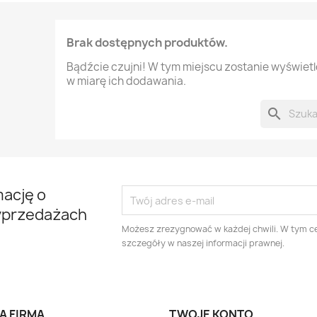
Brak dostępnych produktów.
Bądźcie czujni! W tym miejscu zostanie wyświet
w miarę ich dodawania.
search
mację o
yprzedażach
Możesz zrezygnować w każdej chwili. W tym ce
szczegóły w naszej informacji prawnej.
A FIRMA
TWOJE KONTO