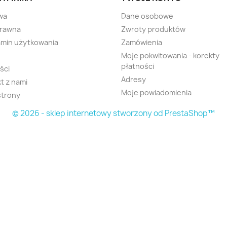
wa
Dane osobowe
prawna
Zwroty produktów
min użytkowania
Zamówienia
Moje pokwitowania - korekty
płatności
ści
Adresy
t z nami
Moje powiadomienia
strony
© 2026 - sklep internetowy stworzony od PrestaShop™