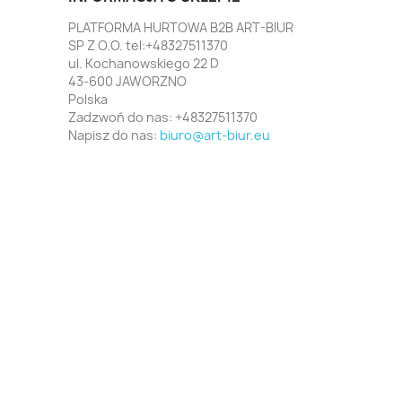
PLATFORMA HURTOWA B2B ART-BIUR
SP Z O.O. tel:+48327511370
ul. Kochanowskiego 22 D
43-600 JAWORZNO
Polska
Zadzwoń do nas:
+48327511370
Napisz do nas:
biuro@art-biur.eu