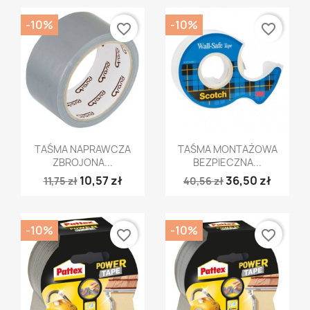
-10%
-10%
favorite_border
favorite_border
Szybki podgląd
Szybki podgląd


TAŚMA NAPRAWCZA
TAŚMA MONTAŻOWA
ZBROJONA...
BEZPIECZNA...
10,57 zł
36,50 zł
11,75 zł
40,56 zł
-10%
-10%
favorite_border
favorite_border