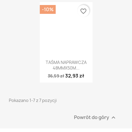
-10%
favorite_border
Szybki podgląd

TAŚMA NAPRAWCZA
48MMX50M...
32,93 zł
36,59 zł
Pokazano 1-7 z 7 pozycji
Powrót do góry
