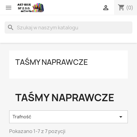
shopping_cart


(0)
search
TAŚMY NAPRAWCZE
TAŚMY NAPRAWCZE

Trafność
Pokazano 1-7 z 7 pozycji