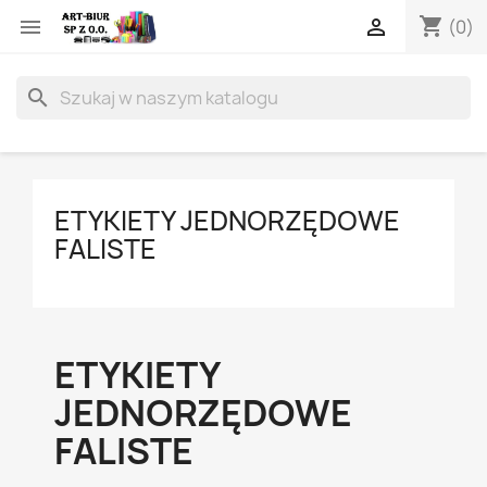
shopping_cart


(0)
search
ETYKIETY JEDNORZĘDOWE
FALISTE
ETYKIETY
JEDNORZĘDOWE
FALISTE