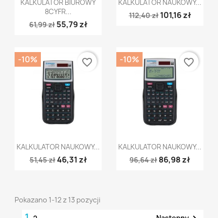


KALKULATOR BIUROWY
KALKULATOR NAUKOWY...
8CYFR...
101,16 zł
112,40 zł
55,79 zł
61,99 zł
-10%
-10%
favorite_border
favorite_border
Szybki podgląd
Szybki podgląd


KALKULATOR NAUKOWY...
KALKULATOR NAUKOWY...
46,31 zł
86,98 zł
51,45 zł
96,64 zł
Pokazano 1-12 z 13 pozycji
1
Następny