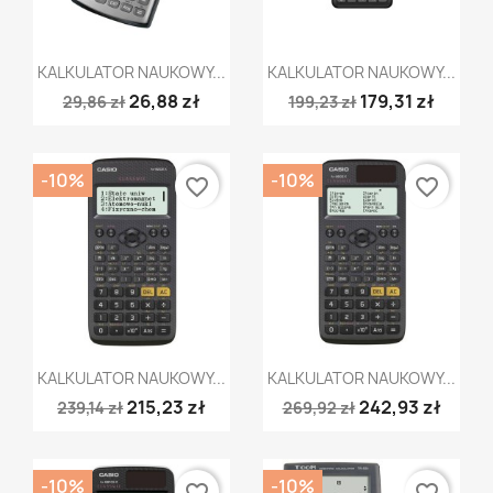
Szybki podgląd
Szybki podgląd


KALKULATOR NAUKOWY...
KALKULATOR NAUKOWY...
26,88 zł
179,31 zł
29,86 zł
199,23 zł
-10%
-10%
favorite_border
favorite_border
Szybki podgląd
Szybki podgląd


KALKULATOR NAUKOWY...
KALKULATOR NAUKOWY...
215,23 zł
242,93 zł
239,14 zł
269,92 zł
-10%
-10%