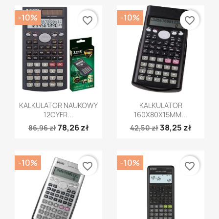
-10%
-10%
favorite_border
favorite_border
Szybki podgląd
Szybki podgląd


KALKULATOR NAUKOWY
KALKULATOR
12CYFR...
160X80X15MM...
78,26 zł
38,25 zł
86,96 zł
42,50 zł
-10%
-10%
favorite_border
favorite_border