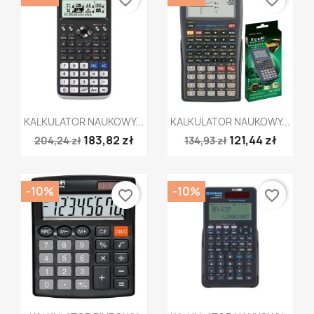
favorite_border
favorite_border
Szybki podgląd
Szybki podgląd


KALKULATOR NAUKOWY...
KALKULATOR NAUKOWY...
183,82 zł
121,44 zł
204,24 zł
134,93 zł
-10%
-10%
favorite_border
favorite_border
Szybki podgląd
Szybki podgląd