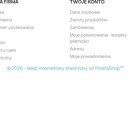
A FIRMA
TWOJE KONTO
wa
Dane osobowe
prawna
Zwroty produktów
min użytkowania
Zamówienia
Moje pokwitowania - korekty
płatności
ści
Adresy
t z nami
Moje powiadomienia
strony
© 2026 - sklep internetowy stworzony od PrestaShop™