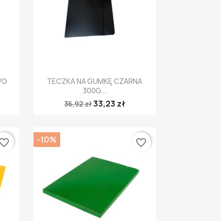
Szybki podgląd

WO
TECZKA NA GUMKĘ CZARNA
300G...
33,23 zł
36,92 zł
-10%
vorite_border
favorite_border