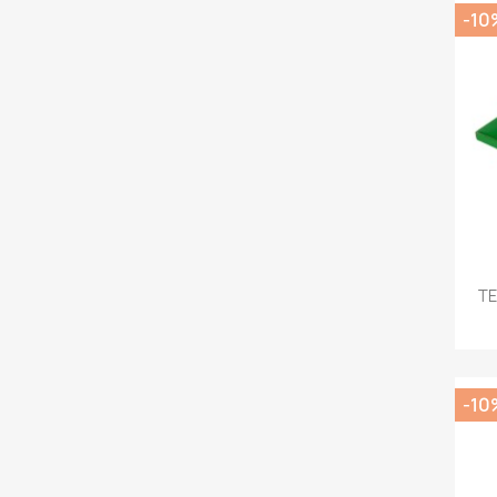
-10
TE
-10