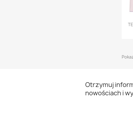
TE
Pokaz
Otrzymuj infor
nowościach i w