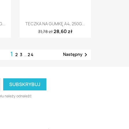
Szybki podgląd

...
TECZKA NA GUMKĘ A4, 250G...
28,60 zł
31,78 zł
1

Następny
2
3
…
24
lu należy odnaleźć