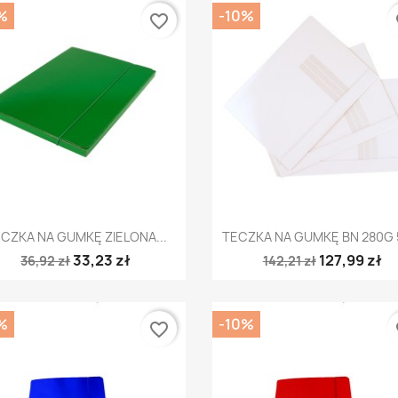
%
-10%
favorite_border
fa
Szybki podgląd
Szybki podgląd


CZKA NA GUMKĘ ZIELONA...
TECZKA NA GUMKĘ BN 280G 5
33,23 zł
127,99 zł
36,92 zł
142,21 zł
%
-10%
favorite_border
fa