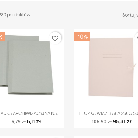
280 produktów.
Sortuj 
%
-10%
favorite_border
fa
Szybki podgląd
Szybki podgląd


ADKA ARCHIWIZACYJNA NA...
TECZKA WIĄZ BIAŁA 250G 50
6,11 zł
95,31 zł
6,79 zł
105,90 zł