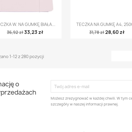
Szybki podgląd
Szybki podgląd


CZKA W. NA GUMKĘ BIAŁA...
TECZKA NA GUMKĘ A4, 250G
33,23 zł
28,60 zł
36,92 zł
31,78 zł
ano 1-12 z 280 pozycji
mację o
yprzedażach
Możesz zrezygnować w każdej chwili. W tym ce
szczegóły w naszej informacji prawnej.