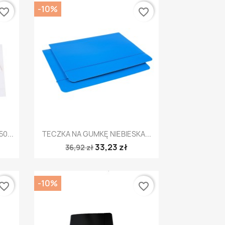
-10%
vorite_border
favorite_border
Szybki podgląd

0...
TECZKA NA GUMKĘ NIEBIESKA...
33,23 zł
36,92 zł
-10%
vorite_border
favorite_border