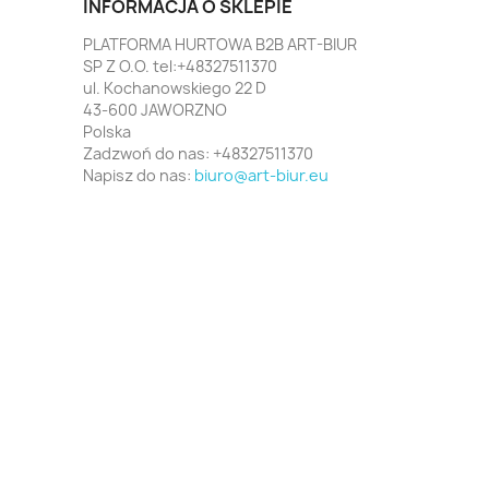
INFORMACJA O SKLEPIE
PLATFORMA HURTOWA B2B ART-BIUR
SP Z O.O. tel:+48327511370
ul. Kochanowskiego 22 D
43-600 JAWORZNO
Polska
Zadzwoń do nas:
+48327511370
Napisz do nas:
biuro@art-biur.eu