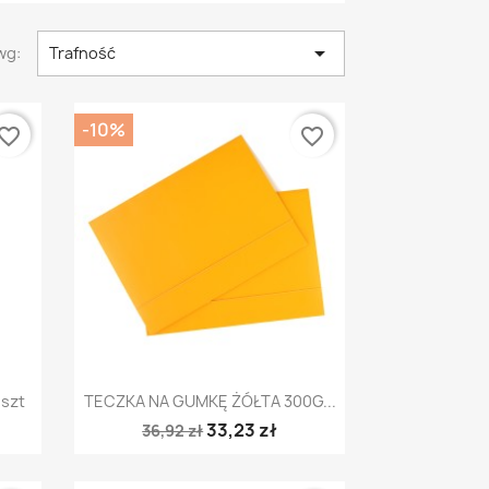

wg:
Trafność
-10%
vorite_border
favorite_border
Szybki podgląd

szt
TECZKA NA GUMKĘ ŻÓŁTA 300G...
33,23 zł
36,92 zł