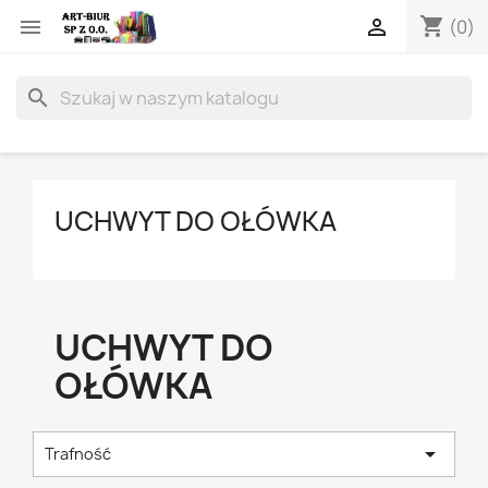
shopping_cart


(0)
search
UCHWYT DO OŁÓWKA
UCHWYT DO
OŁÓWKA

Trafność