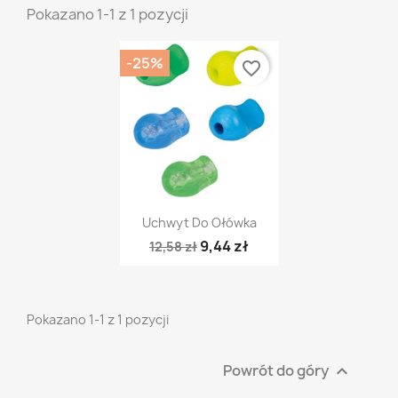
Pokazano 1-1 z 1 pozycji
-25%
favorite_border
Szybki podgląd

Uchwyt Do Ołówka
9,44 zł
12,58 zł
Pokazano 1-1 z 1 pozycji
Powrót do góry
