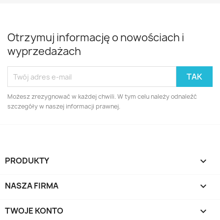
Otrzymuj informację o nowościach i
wyprzedażach
Możesz zrezygnować w każdej chwili. W tym celu należy odnaleźć
szczegóły w naszej informacji prawnej.
PRODUKTY

NASZA FIRMA

TWOJE KONTO
